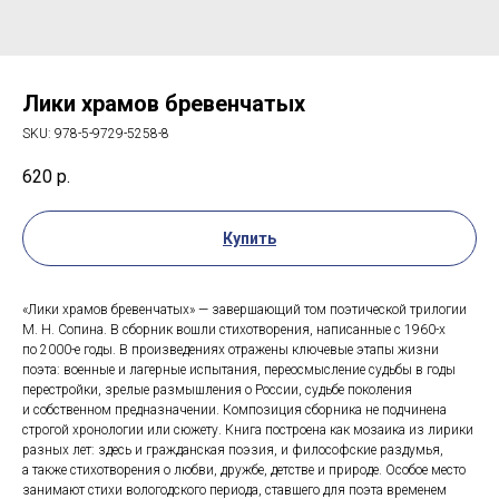
Лики храмов бревенчатых
SKU:
978-5-9729-5258-8
620
р.
Купить
«Лики храмов бревенчатых» — завершающий том поэтической трилогии
М. Н. Сопина. В сборник вошли стихотворения, написанные с 1960-х
по 2000-е годы. В произведениях отражены ключевые этапы жизни
поэта: военные и лагерные испытания, переосмысление судьбы в годы
перестройки, зрелые размышления о России, судьбе поколения
и собственном предназначении. Композиция сборника не подчинена
строгой хронологии или сюжету. Книга построена как мозаика из лирики
разных лет: здесь и гражданская поэзия, и философские раздумья,
а также стихотворения о любви, дружбе, детстве и природе. Особое место
занимают стихи вологодского периода, ставшего для поэта временем