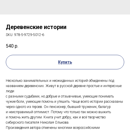
Деревенские истории
SKU:
978-5-9729-5012-6
540
р.
Купить
Несколько занимательных и неожиданных историй объединены под
названием деревенских. Живут в русской деревне простые и интересные
люди
с разными судьбами, но добрые и отзывчивые, умеющие понимать
чужие боли, умеющие помочь и утешить. Чаще всего истории рассказаны
через одного из героев. Он пенсионер, бывший труженик, балагур
и неисправимый оптимист. Потому что только так можно выжить
и помочь жить другим. Книга учит добру, как и всё творчество
сибирского писателя Николая Олькова.
Произведения автора отмечены многими всероссийскими