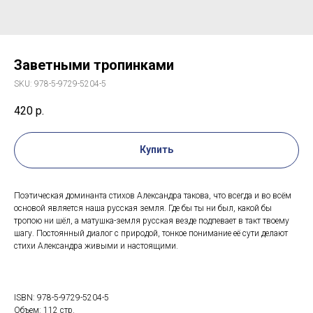
Заветными тропинками
SKU:
978-5-9729-5204-5
420
р.
Купить
Поэтическая доминанта стихов Александра такова, что всегда и во всём
основой является наша русская земля. Где бы ты ни был, какой бы
тропою ни шёл, а матушка-земля русская везде подпевает в такт твоему
шагу. Постоянный диалог с природой, тонкое понимание её сути делают
стихи Александра живыми и настоящими.
ISBN: 978-5-9729-5204-5
Объем: 112 стр.