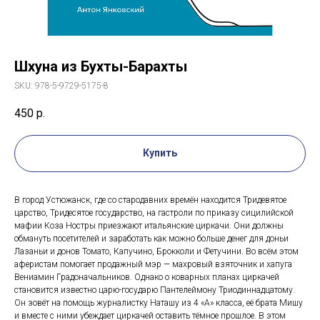
Шхуна из Бухты-Барахты
SKU:
978-5-9729-5175-8
450
р.
Купить
В город Устюжанск, где со стародавних времён находится Тридевятое
царство, Тридесятое государство, на гастроли по приказу сицилийской
мафии Коза Ностры приезжают итальянские циркачи. Они должны
обмануть посетителей и заработать как можно больше денег для доньи
Лазаньи и донов Томато, Капучино, Брокколи и Фетучини. Во всём этом
аферистам помогает продажный мэр — махровый взяточник и хапуга
Вениамин Градоначальников. Однако о коварных планах циркачей
становится известно царю-государю Пантелеймону Триодиннадцатому.
Он зовёт на помощь журналистку Наташу из 4 «А» класса, её брата Мишу
и вместе с ними убеждает циркачей оставить тёмное прошлое. В этом