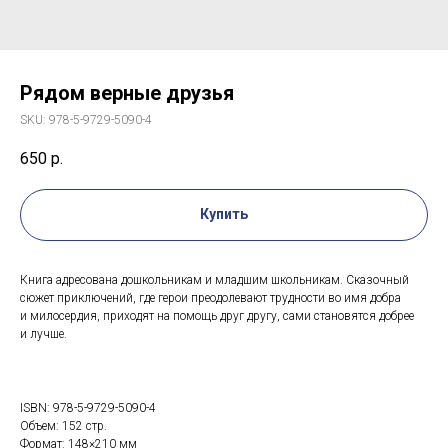
Рядом верные друзья
SKU:
978-5-9729-5090-4
650
р.
Купить
Книга адресована дошкольникам и младшим школьникам. Сказочный
сюжет приключений, где герои преодолевают трудности во имя добра
и милосердия, приходят на помощь друг другу, сами становятся добрее
и лучше.
ISBN: 978-5-9729-5090-4
Объем: 152 стр.
Формат: 148×210 мм