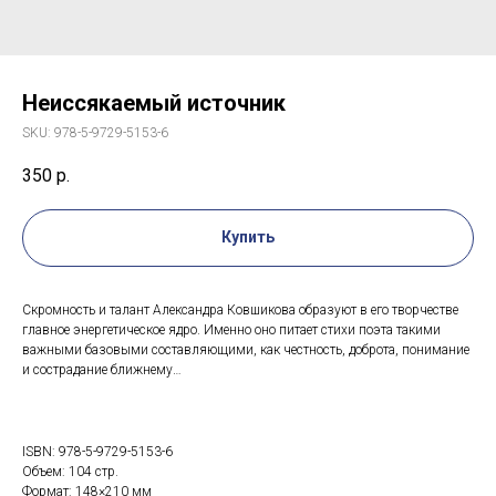
Неиссякаемый источник
SKU:
978-5-9729-5153-6
350
р.
Купить
Скромность и талант Александра Ковшикова образуют в его творчестве
главное энергетическое ядро. Именно оно питает стихи поэта такими
важными базовыми составляющими, как честность, доброта, понимание
и сострадание ближнему…
ISBN: 978-5-9729-5153-6
Объем: 104 стр.
Формат: 148×210 мм