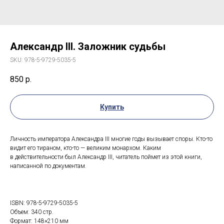
Александр III. Заложник судьбы
SKU:
978-5-9729-5035-5
850
р.
Купить
Личность императора Александра III многие годы вызывает споры. Кто-то
видит его тираном, кто-то — великим монархом. Каким
в действительности был Александр III, читатель поймет из этой книги,
написанной по документам.
ISBN: 978-5-9729-5035-5
Объем: 340 стр.
Формат: 148×210 мм