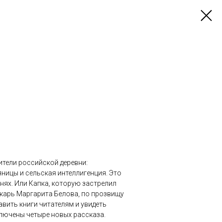
ители российской деревни:
ницы и сельская интеллигенция. Это
нях. Или Капка, которую застрелил
текарь Маргарита Белова, по прозвищу
авить книги читателям и увидеть
лючены четыре новых рассказа.