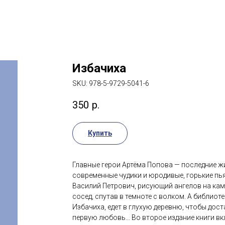
Избачиха
SKU:
978-5-9729-5041-6
350
р.
Купить
Главные герои Артёма Попова — последние ж
современные чудики и юродивые, горькие пья
Василий Петрович, рисующий ангелов на кам
сосед, спутав в темноте с волком. А библио
Избачиха, едет в глухую деревню, чтобы дост
первую любовь… Во второе издание книги вк