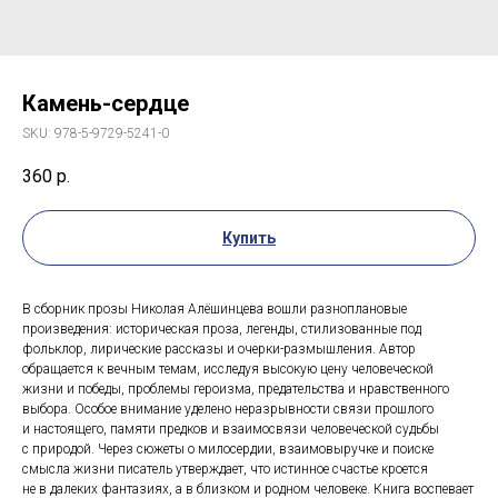
Камень-сердце
SKU:
978-5-9729-5241-0
360
р.
Купить
В сборник прозы Николая Алёшинцева вошли разноплановые
произведения: историческая проза, легенды, стилизованные под
фольклор, лирические рассказы и очерки-размышления. Автор
обращается к вечным темам, исследуя высокую цену человеческой
жизни и победы, проблемы героизма, предательства и нравственного
выбора. Особое внимание уделено неразрывности связи прошлого
и настоящего, памяти предков и взаимосвязи человеческой судьбы
с природой. Через сюжеты о милосердии, взаимовыручке и поиске
смысла жизни писатель утверждает, что истинное счастье кроется
не в далеких фантазиях, а в близком и родном человеке. Книга воспевает